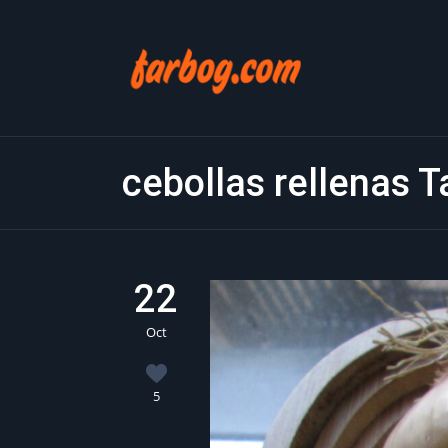
cebollas rellenas T
22
Oct
5